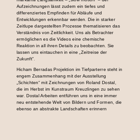
Aufzeichnungen lässt zudem ein tiefes und
differenziertes Empfinden für Abläufe und
Entwicklungen erkennbar werden. Die in starker
Zeitlupe dargestellten Prozesse thematisieren das
Verständnis von Zeitlichkeit. Uns als Betrachter
ermöglichen es die Videos eine chemische
Reaktion in all ihren Details zu beobachten. Sie
lassen uns eintauchen in eine „Zeitreise der
Zukunft”.
Hicham Berradas Projektion im Tiefparterre steht in
engem Zusammenhang mit der Ausstellung
„Schichten“ mit Zeichnungen von Roland Dostal,
die im Herbst im Kunstraum Kreuzlingen zu sehen
war. Dostal Arbeiten entführen uns in eine immer
neu entstehende Welt von Bildern und Formen, die
ebenso an abstrakte Landschaften erinnern
können. Gleichsam wie Berradas Filmarbeiten
machen sie ein Inneres sichtbar, das sich durch
andauernde lebendige Prozesse stetig neu formt
und weiterentwickelt.