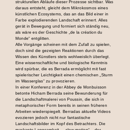
strukturellen Abläufe dieser Prozesse sichtbar. Was
daraus entsteht, gleicht dem Mikrokosmos eines
künstlichen Ecosystems, das an das Bild einer in
Farbe explodierenden Landschaft erinnert. Alles
gerät in Bewegung und formiert sich ständig neu,
als wäre es der Geschichte „de la création du
Monde“ entglitten.
Alle Vorgänge scheinen mit dem Zufall zu spielen,
doch sind die gezeigten Reaktionen durch das
Wissen des Künstlers stets wohlweislich überlegt.
Eine wissenschaftliche und biologische Kenntnis
wird spürbar, die es Berrada ermöglicht mit fast
spielerischer Leichtigkeit einen chemischen „Sturm
im Wasserglas“ zu provozieren.
In einer Konferenz in der Abbey de Monbuisson
betonte Hicham Berrada seine Bewunderung für
die Landschaftmalerei von Poussin, die sich in
metaphorischer Form bereits in seinen früheren
Arbeiten wiederspiegelt. Berradas aktuelle Videos
evozieren jedoch nicht nur fantastische
Landschaftsbilder im Kopf des Betrachters. Die
markante Langsamkeit – „slow motion“ – der