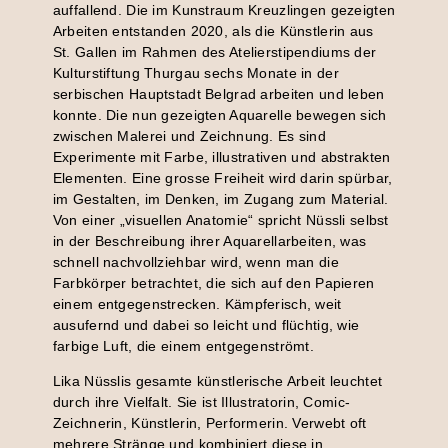
auffallend. Die im Kunstraum Kreuzlingen gezeigten
Arbeiten entstanden 2020, als die Künstlerin aus
St. Gallen im Rahmen des Ateliers­ti­pendiums der
Kultur­stiftung Thurgau sechs Monate in der
serbischen Hauptstadt Belgrad arbeiten und leben
konnte. Die nun gezeigten Aquarelle bewegen sich
zwischen Malerei und Zeichnung. Es sind
Experimente mit Farbe, illus­trativen und abstrakten
Elementen. Eine grosse Freiheit wird darin spürbar,
im Gestalten, im Denken, im Zugang zum Material.
Von einer „visuellen Anatomie“ spricht Nüssli selbst
in der Beschreibung ihrer Aquarellarbeiten, was
schnell nachvollziehbar wird, wenn man die
Farbkörper betrachtet, die sich auf den Papieren
einem entgegenstrecken. Kämpferisch, weit
ausufernd und dabei so leicht und flüchtig, wie
farbige Luft, die einem entgegenströmt.
Lika Nüsslis gesamte künstlerische Arbeit leuchtet
durch ihre Vielfalt. Sie ist Illustratorin, Comic-
Zeichnerin, Künstlerin, Performerin. Verwebt oft
mehrere Stränge und kombiniert diese in