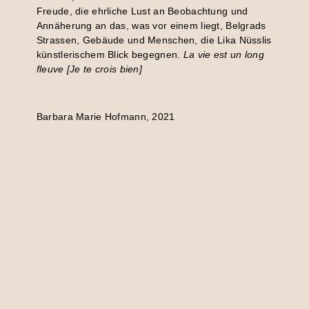
Freude, die ehrliche Lust an Beobachtung und
Annäherung an das, was vor einem liegt, Belgrads
Strassen, Gebäude und Menschen, die Lika Nüsslis
künstlerischem Blick begegnen.
La vie est un long
fleuve [Je te crois bien]
Barbara Marie Hofmann, 2021
Website Lika Nüssli
Fotos: © Lika Nüssli, Daniel Sutter
>
Hier finden Sie alle
Ausstellungstexte für den Kunstraum
Kreuzlingen.