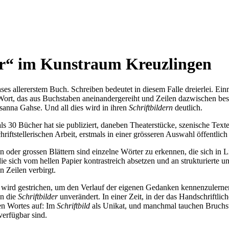
er“ im Kunstraum Kreuzlingen
ses allererstem Buch. Schreiben bedeutet in diesem Falle dreierlei. Einm
 Wort, das aus Buchstaben aneinandergereiht und Zeilen dazwischen bes
uzsanna Gahse. Und all dies wird in ihren
Schriftbildern
deutlich.
als 30 Bücher hat sie publiziert, daneben Theaterstücke, szenische Tex
chriftstellerischen Arbeit, erstmals in einer grösseren Auswahl öffentlich
einen oder grossen Blättern sind einzelne Wörter zu erkennen, die sich in
ie sich vom hellen Papier kontrastreich absetzen und an strukturierte 
n Zeilen verbirgt.
rd gestrichen, um den Verlauf der eigenen Gedanken kennenzulernen. B
en die
Schriftbilder
unverändert. In einer Zeit, in der das Handschriftli
en Wortes auf: Im
Schriftbild
als Unikat, und manchmal tauchen Bruchs
erfügbar sind.