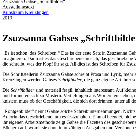
Zsuzsanna Gahse „Schriftbilder“
Ausstellungstext
Kunstraum Kreuzlingen
2019
Zsuzsanna Gahses „Schriftbild
„Es ist schön, das Schreiben.“ Das ist der erste Satz in Zsuzsanna Gah
imaginieren. Dann ist es das Geschriebene an sich, das geschriebene
die schreibt, was der Kopf ihr sagt. All dies ist das Schreiben für Zs
Die Schriftstellerin Zsuzsanna Gahse schreibt Prosa und Lyrik, mehr 
Kreuzlingen werden Gahses
Schriftbilder
, die ganz eigene Art ihrer s
Die
Schriftbilder
sind materiell fragil, inhaltlich interessant. Auf kl
und formieren sich zu Mustern. Vertiefungen aus Wörtern entstehen, d
knistern muss ob der Geschäftigkeit, die sich dort drinnen, unter all de
„Röntgenbilder” nennt Gahse solche Schreibunternehmungen. Nichts wi
Autorin das Geschriebene, um es festzuhalten. Einmal beendet, bleib
ihr eigenen Arbeitsmethode zeigt Gahse die Facetten des geschrieben
Büchern auf, womit sie dann in unzähligen Ausgaben und Versionen v